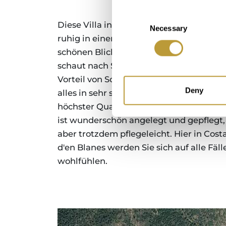
Consent
Diese Villa in Costa d´en Blanes liegt se
Necessary
Selection
ruhig in einer cul-de-sac und hat einen
schönen Blick auf eine Grünzone. Sie
schaut nach Süden und so haben Sie de
Vorteil von Sonne von früh bis spät. Es is
Deny
alles in sehr solider Bauweise und
höchster Qualität ausgeführt. Der Gart
ist wunderschön angelegt und gepflegt,
aber trotzdem pflegeleicht. Hier in Cost
d'en Blanes werden Sie sich auf alle Fäll
wohlfühlen.