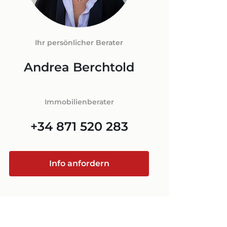
LORCA
FNEBENKOSTEN
N AUF
+34 871 520 283
Ihr persönlicher Berater
ORCA
Andrea Berchtold
@luxury-estates-mallorca.com
Immobilienberater
+34 871 520 283
Info anfordern