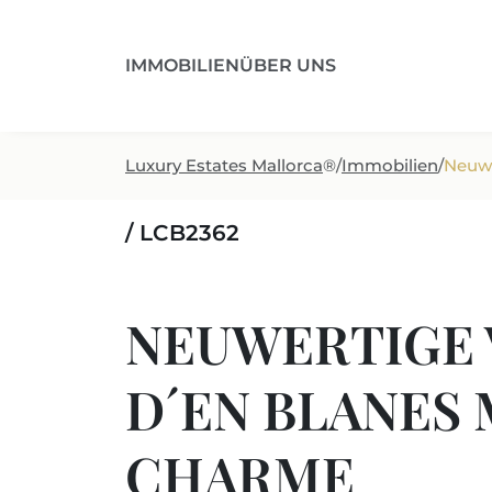
IMMOBILIEN
ÜBER UNS
Luxury Estates Mallorca
®
/
Immobilien
/
Neuwe
/ LCB2362
NEUWERTIGE V
D´EN BLANES 
CHARME