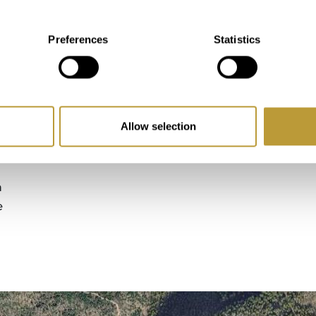
hr
Preferences
Statistics
n
t
Allow selection
en
a
e