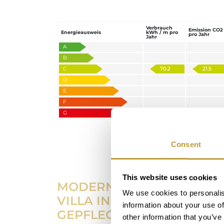
Verbrauch
Emission CO2
Energieausweis
kWh / m pro
pro Jahr
Jahr
A
B
C
70.2
21.5
D
E
F
G
Consent
This website uses cookies
MODERN MEDITERRANE
We use cookies to personalis
VILLA IN SEHR
information about your use of
GEPFLEGTEM GARTEN
other information that you’ve