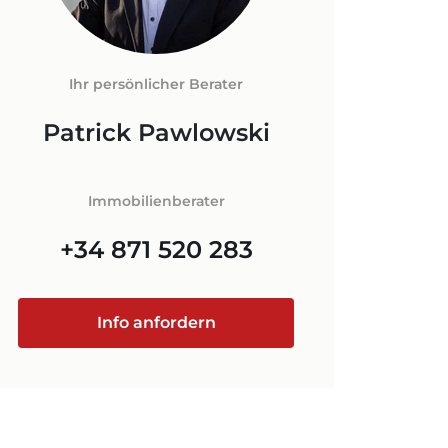
LORCA
FNEBENKOSTEN
N AUF
+34 871 520 283
Ihr persönlicher Berater
ORCA
Patrick Pawlowski
@luxury-estates-mallorca.com
Immobilienberater
+34 871 520 283
Info anfordern