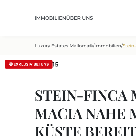
IMMOBILIEN
ÜBER UNS
Luxury Estates Mallorca
®
/
Immobilien
/
Stein
/ LMP15
EXKLUSIV BEI UNS
STEIN-FINCA 
MACIA NAHE 
KÜSTE BEREI