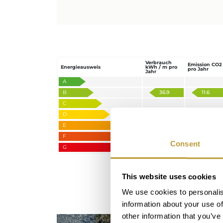
Verbrauch
Emission CO2
Energieausweis
kWh / m pro
pro Jahr
Jahr
A
B
36.9
11.6
C
D
E
F
Consent
G
This website uses cookies
We use cookies to personalis
information about your use of
other information that you’ve