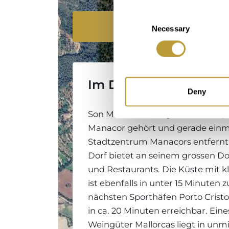
Consent
Standort
Necessary
Selection
Im Detail
Deny
Son Macià ist ein idyllisches Dorf
Manacor gehört und gerade einma
Stadtzentrum Manacors entfernt l
Dorf bietet an seinem grossen Dor
und Restaurants. Die Küste mit 
ist ebenfalls in unter 15 Minuten z
nächsten Sporthäfen Porto Crist
in ca. 20 Minuten erreichbar. Ein
Weingüter Mallorcas liegt in unm