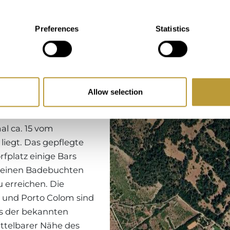
Region
Preferences
Statistics
Allow selection
, das zur Gemeinde
l ca. 15 vom
iegt. Das gepflegte
fplatz einige Bars
kleinen Badebuchten
u erreichen. Die
o und Porto Colom sind
es der bekannten
ittelbarer Nähe des