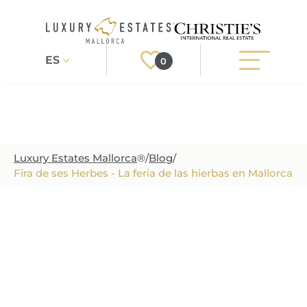
ES
0
Buscar
Registrarse
Iniciar sesión
Luxury Estates Mallorca
®
/
Blog
/
Región
PROPIEDADES
Fira de ses Herbes - La feria de las hierbas en Mallorca
Tipo de propiedad
TODAS LAS PROPIEDADES
SERVICIO
PROJECTOS DE CONSTRUCCION
Precio
NUESTRO SERVICIO
SOBRE NOSOTROS
VILLAS DE NUEVA CONSTRUCCION
CONSEJOS PARA COMPRAR
SOBRE NOSOTROS
REGIONES
PROPIEDADES DE LUJO
VENDER PROPIEDAD
INMOBILIARIA EN PUERTO DE ANDRATX
REGIONES EN MALLORCA
ESTILO DE VIDA