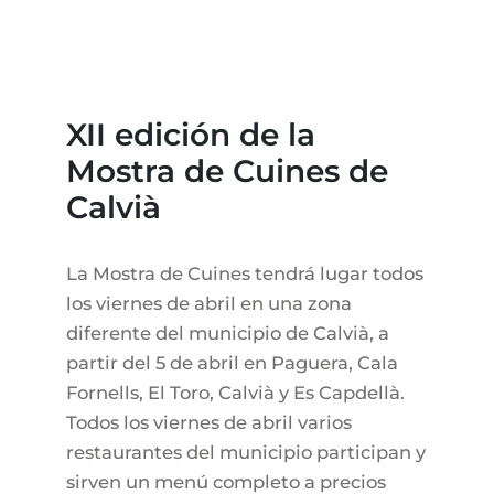
VIÑEDOS
BUSCADOR DE PROPIEDADES
INMOBILIARIA PORTALS NOUS MALLORCA
REGION ANDRATX
COMPLEJOS RESIDENCIALES
ESTILO DE VIDA EN MALLORCA
CHRISTIE'S
VENDER-BOUTIQUE-HOTEL
EQUIPO
REGIÓN SANTA PONSA
MALLORCA CULINARIA
VÍDEO EN DIRECTO
CONTACTO
TESTIMONIOS
REGIÓN PORTALS
XII edición de la
SHOPPING EN MALLORCA
CERTIFICADO ENERGETICO
BLOG
Mostra de Cuines de
ACTIVIDADES DE OCI EN MALLORCA
IMPUESTOS Y GASTOS
AGENTE INMOBILIARIO INDEPENDIENTE
Calvià
COLEGIOS EN MALLORCA
FAQ
CONTACTO
LUXURY ESTATES & MALLORCA REVISTA
La Mostra de Cuines tendrá lugar todos
los viernes de abril en una zona
diferente del municipio de Calvià, a
partir del 5 de abril en Paguera, Cala
Fornells, El Toro, Calvià y Es Capdellà.
Todos los viernes de abril varios
restaurantes del municipio participan y
sirven un menú completo a precios