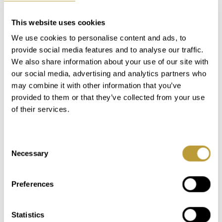
This website uses cookies
We use cookies to personalise content and ads, to
provide social media features and to analyse our traffic.
We also share information about your use of our site with
our social media, advertising and analytics partners who
San Sebastián: patrón de la
may combine it with other information that you’ve
ciudad de Palma
provided to them or that they’ve collected from your use
of their services.
San Sebastián es el patrón de la ciudad de
Palma. Todos los años, alrededor del 20 de
Consent
enero, se celebra una gran fiesta en su honor.
Necessary
Selection
El p...
Saber más
Preferences
Statistics