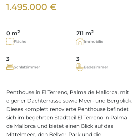
WEINGÜTER
IMMOBILIEN SCOUT
1.495.000 €
IMMOBILIENMAKLER IN PORTALS
REGION ANDRATX
APARTMENTANLAGEN
LIFESTYLE AUF MALLORCA
CHRISTIE'S
BOUTIQUE-HOTEL-VERKAUFEN
UNSER TEAM
REGION SANTA PONSA
MALLORCA KULINARISCH
LIVE VIDEO BESICHTIGUNG
KONTAKT
KUNDENSTIMMEN
2
2
0 m
211 m
REGION PORTALS
SHOPPING AUF MALLORCA
STEUERN UND KAUFNEBENKOSTEN
Fläche
Immobilie
BLOG
FREIZEITAKTIVITÄTEN AUF MALLORCA
ENERGIEZERTIFIKAT
MAKLER WERDEN
3
3
SCHULEN AUF MALLORCA
FAQ
Schlafzimmer
Badezimmer
KONTAKT
MAGAZIN
Penthouse in El Terreno, Palma de Mallorca, mit
eigener Dachterrasse sowie Meer- und Bergblick.
Dieses komplett renovierte Penthouse befindet
sich im begehrten Stadtteil El Terreno in Palma
de Mallorca und bietet einen Blick auf das
Mittelmeer, den Bellver-Park und die