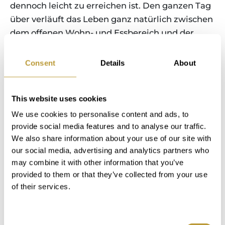
dennoch leicht zu erreichen ist. Den ganzen Tag
über verläuft das Leben ganz natürlich zwischen
dem offenen Wohn- und Essbereich und der
privaten Dachterrasse, wo sich Außenbereiche
zum Essen und Entspannen mit Panoramablick
Consent
Details
About
über Baumkronen, Meer und Landschaft bieten.
Am Abend verwandelt sich das Penthouse in
This website uses cookies
einen ruhigen Rückzugsort über der Stadt, wo
das wechselnde Licht über den Bergen und dem
We use cookies to personalise content and ads, to
provide social media features and to analyse our traffic.
Meer ein Gefühl von Privatsphäre, Weite und
We also share information about your use of our site with
zurückhaltendem Luxus in einer der
our social media, advertising and analytics partners who
begehrtesten Wohngegenden Palmas schafft.
may combine it with other information that you’ve
provided to them or that they’ve collected from your use
of their services.
Im Detail
Consent