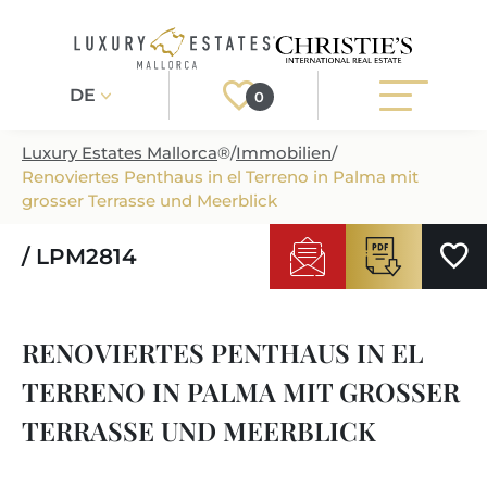
DE
0
Luxury Estates Mallorca
®
/
Immobilien
/
Renoviertes Penthaus in el Terreno in Palma mit
Registrieren
Login
grosser Terrasse und Meerblick
/ LPM2814
IMMOBILIEN
ALLE IMMOBILIEN
SERVICE
RENOVIERTES PENTHAUS IN EL
BAUPROJEKTE
UNSER SERVICE
ÜBER UNS
TERRENO IN PALMA MIT GROSSER
NEUBAUVILLEN
IMMOBILIEN KAUFEN
IHR LUXUSMAKLER AUF MALLORCA
TERRASSE UND MEERBLICK
REGIONEN
LUXUSIMMOBILIEN
IMMOBILIEN VERKAUFEN
IMMOBILIENMAKLER IN PORT ANDRATX
IMMOBILIENREGIONEN
LIFESTYLE