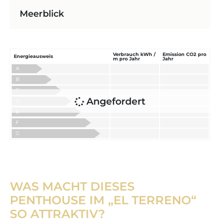
Meerblick
Verbrauch kWh /
Emission CO2 pro
Energieausweis
m pro Jahr
Jahr
A
B
C
Angefordert
D
E
F
G
WAS MACHT DIESES
PENTHOUSE IM „EL TERRENO“
SO ATTRAKTIV?